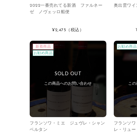
2022一番売れてる新酒 ファルネー
奥出雲ワイ
ゼ ノヴェッロ船便
¥2,475
（税込）
新着商品
お勧め商品
お勧め商品
SOLD OUT
この商品へのお問い合わせ
この
フランソワ・ミエ ジュヴレ・シャン
フランソ
ベルタン
レ・リュー