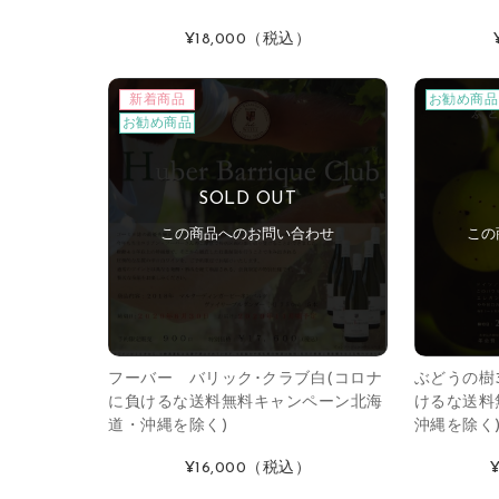
¥18,000
（税込）
新着商品
お勧め商品
お勧め商品
SOLD OUT
この商品へのお問い合わせ
この
フーバー バリック･クラブ白(コロナ
ぶどうの樹
に負けるな送料無料キャンペーン北海
けるな送料
道・沖縄を除く)
沖縄を除く
¥16,000
（税込）
¥