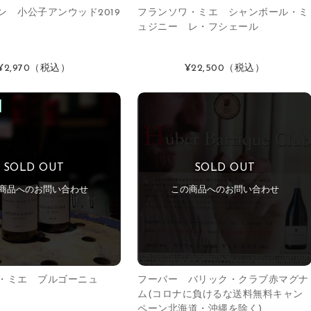
ン 小公子アンウッド2019
フランソワ・ミエ シャンボール・ミ
ュジニー レ・フシェール
¥2,970
（税込）
¥22,500
（税込）
SOLD OUT
SOLD OUT
商品へのお問い合わせ
この商品へのお問い合わせ
ワ・ミエ ブルゴーニュ
フーバー バリック・クラブ赤マグナ
ム(コロナに負けるな送料無料キャン
ペーン北海道・沖縄を除く)