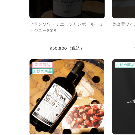
フランソワ・ミエ シャンボール・ミ
奥出雲ワイ
ュジニー2019
¥30,800
（税込）
新着商品
お勧め商品
お勧め商品
この