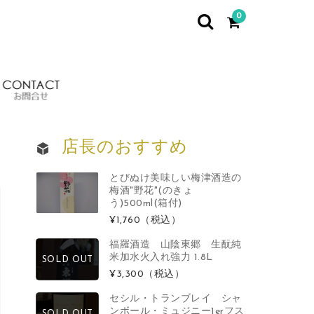
0
イベント情報
お問合せ
店長のおすすめ
とびぬけ美味しい梅津酒造の
梅酒"野花"(のきょ
う)500ml(箱付)
¥1,760
（税込）
福羅酒造 山陰東郷 生酛純
米加水火入れ強力 1.8L
SOLD OUT
¥3,300
（税込）
セシル・トランブレイ シャ
ンボール・ミュジニー1erフス
SOLD OUT