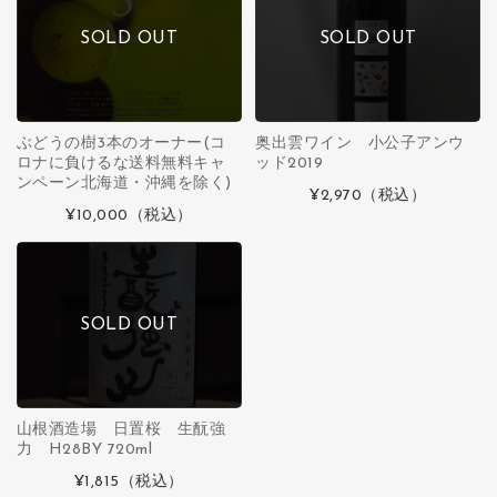
SOLD OUT
SOLD OUT
ぶどうの樹3本のオーナー(コ
奥出雲ワイン 小公子アンウ
ロナに負けるな送料無料キャ
ッド2019
ンペーン北海道・沖縄を除く)
¥2,970
（税込）
¥10,000
（税込）
SOLD OUT
山根酒造場 日置桜 生酛強
力 H28BY 720ml
¥1,815
（税込）