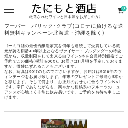
0
厳選されたワインと日本酒をお探しの方に
フーバー バリック･クラブ(コロナに負けるな送
料無料キャンペーン北海道・沖縄を除く)
ゴーミヨ誌の最優秀醸造家賞を何年も連続して受賞している蔵
元が誇る樹齢40年以上となるヴァイサー・ブルグンダーの特級
畑から、収量制限をして出来る白ワイン5本を会員特別価格でご
予約でこの価格(税別16000)。お届けは11月頃を予定しておりま
すが、微妙にずれることもございます。
なお、写真は2017のものでございますが、お届けは2018年のヴ
ィンテージをお届け致します。年末のプレゼントに最適な5本か
と存じます。そして何より、お正月のおせちに合うワインNo.1
です。辛口でありながらも、爽やかな柑橘系のフルーツのニュ
アンスが心地よく非常に飲み易いです。ご予約をお待ち申し上
げます。