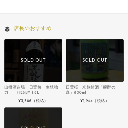
店長のおすすめ
SOLD OUT
SOLD OUT
山根酒造場 日置桜 生酛強
日置桜 米麹甘酒「醗酵の
力 H28BY 1.8L
森」800ml
¥3,586
（税込）
¥1,944
（税込）