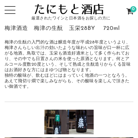
0
厳選されたワインと日本酒をお探しの方に
梅津酒造 梅津の生酛 玉栄28BY 720ml
梅津の生酛の入門的な酒は醸造年度が平成28年度というより、
梅津さんらしい出汁の効いたような味わいの旨味が口一杯に広
がる地酒。鳥取では、玉栄も酒造好適米として多く作られてお
り、その中でも日置さんの米を使った原酒となります。何とア
ルコール度数20度という、そして熟成と生酛造りからくる旨味
はお酒好きな方にはまゆつば物となります。
独特の酸味が、飲むほどにはまっていく地酒の一つとなろう。
あえて飛切り燗で楽しみながらも、その酸味を楽しんで頂きた
い御酒です。