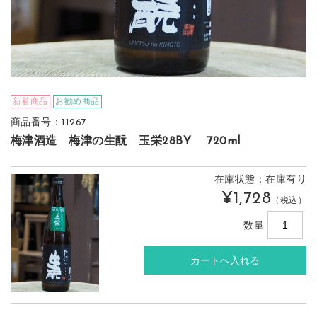
新着商品
お勧め商品
商品番号：11267
梅津酒造 梅津の生酛 玉栄28BY 720ml
在庫状態：在庫有り
¥1,728
（税込）
数量