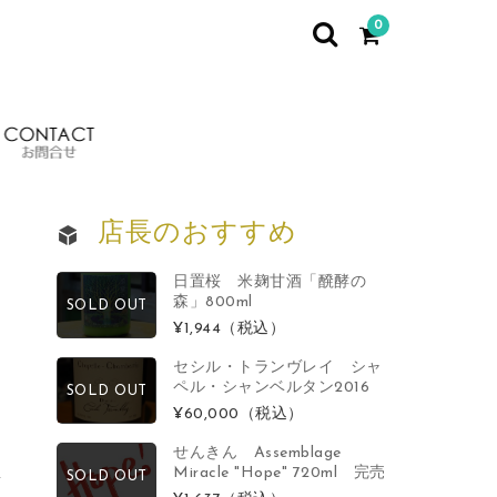
0
イベント情報
お問合せ
店長のおすすめ
日置桜 米麹甘酒「醗酵の
森」800ml
SOLD OUT
¥1,944
（税込）
セシル・トランヴレイ シャ
ペル・シャンベルタン2016
SOLD OUT
¥60,000
（税込）
せんきん Assemblage
Miracle "Hope" 720ml 完売
SOLD OUT