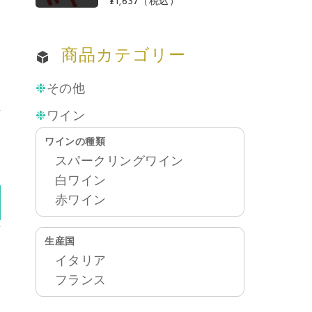
¥1,637
（税込）
商品カテゴリー
その他
ワイン
り
ワインの種類
）
スパークリングワイン
白ワイン
赤ワイン
生産国
イタリア
フランス