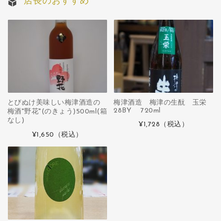
店長のおすすめ
とびぬけ美味しい梅津酒造の
梅津酒造 梅津の生酛 玉栄
28BY 720ml
梅酒"野花"(のきょう)500ml(箱
なし)
¥1,728
（税込）
¥1,650
（税込）