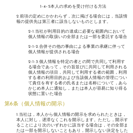
1-4–5本人の求めを受け付ける方法
2.前項の定めにかかわらず，次に掲げる場合には，当該情
報の提供先は第三者に該当しないものとします。
2-1.当社が利用目的の達成に必要な範囲内において
個人情報の取扱いの全部または一部を委託する場合
2-1-2.合併その他の事由による事業の承継に伴って
個人情報が提供される場合
2-1-3.個人情報を特定の者との間で共同して利用す
る場合であって，その旨並びに共同して利用される
個人情報の項目，共同して利用する者の範囲，利用
する者の利用目的および当該個人情報の管理につい
て責任を有する者の氏名または名称について，あら
かじめ本人に通知し，または本人が容易に知り得る
状態に置いた場合
第6条（個人情報の開示）
1.当社は，本人から個人情報の開示を求められたときは，
本人に対し，遅滞なくこれを開示します。ただし，開示す
ることにより次のいずれかに該当する場合は，その全部ま
たは一部を開示しないこともあり，開示しない決定をした