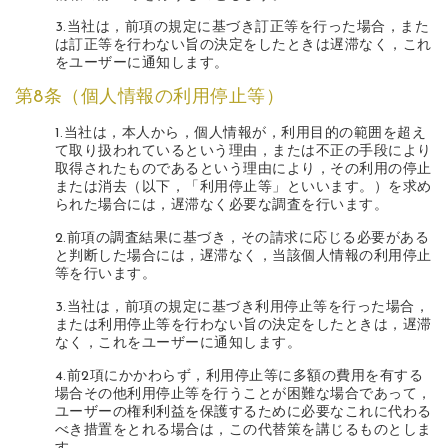
3.当社は，前項の規定に基づき訂正等を行った場合，また
は訂正等を行わない旨の決定をしたときは遅滞なく，これ
をユーザーに通知します。
第8条（個人情報の利用停止等）
1.当社は，本人から，個人情報が，利用目的の範囲を超え
て取り扱われているという理由，または不正の手段により
取得されたものであるという理由により，その利用の停止
または消去（以下，「利用停止等」といいます。）を求め
られた場合には，遅滞なく必要な調査を行います。
2.前項の調査結果に基づき，その請求に応じる必要がある
と判断した場合には，遅滞なく，当該個人情報の利用停止
等を行います。
3.当社は，前項の規定に基づき利用停止等を行った場合，
または利用停止等を行わない旨の決定をしたときは，遅滞
なく，これをユーザーに通知します。
4.前2項にかかわらず，利用停止等に多額の費用を有する
場合その他利用停止等を行うことが困難な場合であって，
ユーザーの権利利益を保護するために必要なこれに代わる
べき措置をとれる場合は，この代替策を講じるものとしま