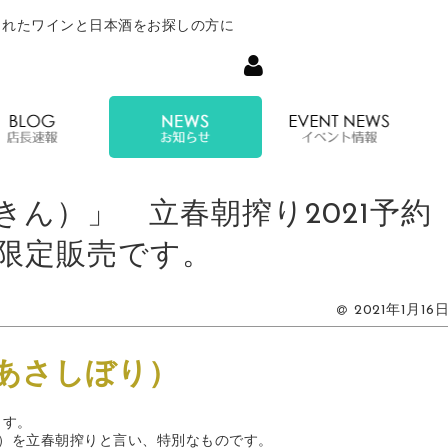
されたワインと日本酒をお探しの方に
について
オンラインショップ
店長速報
お知らせ
ん）」 立春朝搾り2021予約
限定販売です。
2021年1月16
あさしぼり）
ます。
）を立春朝搾りと言い、特別なものです。