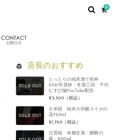
0
イベント情報
お問合せ
店長のおすすめ
とっとりの純米酒で乾杯
2021年度秋・冬第三回 千代
SOLD OUT
むすび編YouTube配信
日
¥3,500
（税込）
久米桜 純米大吟醸スイカの
花720ml
SOLD OUT
¥1,760
（税込）
日置桜 米麹甘酒「醗酵の
森」800ml
SOLD OUT