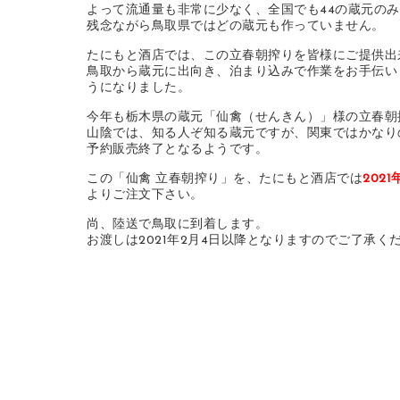
よって流通量も非常に少なく、全国でも44の蔵元のみ。
残念ながら鳥取県ではどの蔵元も作っていません。
たにもと酒店では、この立春朝搾りを皆様にご提供出
鳥取から蔵元に出向き、泊まり込みで作業をお手伝い
うになりました。
今年も栃木県の蔵元「仙禽（せんきん）」様の立春朝
山陰では、知る人ぞ知る蔵元ですが、関東ではかなり
予約販売終了となるようです。
この「仙禽 立春朝搾り」を、たにもと酒店では
202
よりご注文下さい。
尚、陸送で鳥取に到着します。
お渡しは2021年2月4日以降となりますのでご了承く