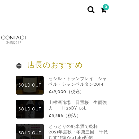
0
イベント情報
お問合せ
店長のおすすめ
セシル・トランブレイ シャ
ペル・シャンベルタン2014
SOLD OUT
¥49,000
（税込）
山根酒造場 日置桜 生酛強
力 H28BY 1.8L
SOLD OUT
¥3,586
（税込）
とっとりの純米酒で乾杯
2021年度秋・冬第三回 千代
SOLD OUT
むすび編YouTube配信