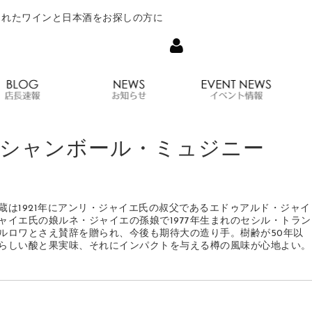
されたワインと日本酒をお探しの方に
について
オンラインショップ
店長速報
お知らせ
 シャンボール・ミュジニー
は1921年にアンリ・ジャイエ氏の叔父であるエドゥアルド・ジャイ
イエ氏の娘ルネ・ジャイエの孫娘で1977年生まれのセシル・トラン
ルロワとさえ賛辞を贈られ、今後も期待大の造り手。樹齢が50年以
らしい酸と果実味、それにインパクトを与える樽の風味が心地よい。